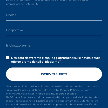
Ricevi in anteprima tutte le informazioni sulle nostre novità e sulle
promozioni pensate per te
Desidero ricevere via e-mail aggiornamenti sulle novità e sulle
offerte promozionali di Bioderma
*Per ulteriori informazioni sul trattamento dei dati personali e in particolare
sulla Profilazione dei dati consulta la nostra
Privacy Policy
e la nostra
Informativa Newsletter in fondo pagina, oppure contataci.
NAOS Italia Srl è titolare del trattamento dei dati personali dell’utente. I dati
raccolti sono destinati all’inoltro di offerte e aggiornamenti. L’utente ha, tra
l’altro, il diritto di accedere ai propri dati personali, chiedere di modificarli,