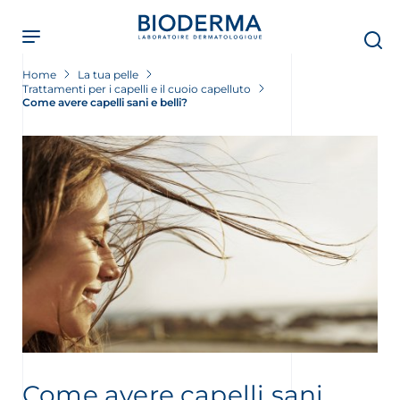
Skip
to
main
content
Home
La tua pelle
Trattamenti per i capelli e il cuoio capelluto
Come avere capelli sani e belli?
Come avere capelli sani