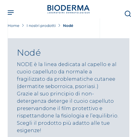
Skip
to
main
content
Home
I nostri prodotti
Nodé
Nodé
NODE è la linea dedicata al capello e al
cuoio capelluto da normale a
fragilizzato da problematiche cutanee
(dermatite seborroica, psoriasi..)
Grazie al suo principio di non-
detergenza deterge il cuoio capelluto
preservandone il film protettivo e
rispettandone la fisiologia e l’equilibrio.
Scegli il prodotto più adatto alle tue
esigenze!