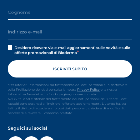
Desidero ricevere via e-mail aggiornamenti sulle novità e sulle
offerte promozionali di Bioderma
*Per ulteriori informazioni sul trattamento dei dati personali e in particolare
sulla Profilazione dei dati consulta la nostra
Privacy Policy
e la nostra
Informativa Newsletter in fondo pagina, oppure contataci.
NAOS Italia Srl è titolare del trattamento dei dati personali dell’utente. I dati
raccolti sono destinati all’inoltro di offerte e aggiornamenti. L’utente ha, tra
l’altro, il diritto di accedere ai propri dati personali, chiedere di modificarli,
cancellarli e revocare il consenso prestato.
Seguici sui social