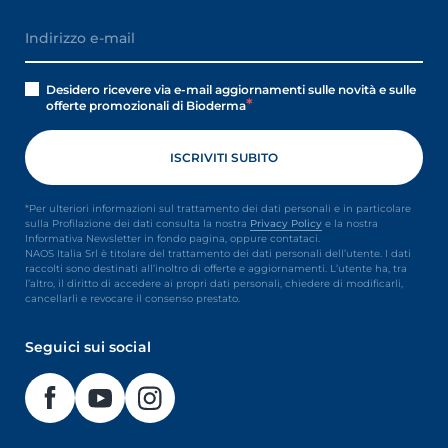
Desidero ricevere via e-mail aggiornamenti sulle novità e sulle
offerte promozionali di Bioderma
*Per ulteriori informazioni sul trattamento dei dati personali e in particolare
sulla Profilazione dei dati consulta la nostra
Privacy Policy
e la nostra
Informativa Newsletter in fondo pagina, oppure contataci.
NAOS Italia Srl è titolare del trattamento dei dati personali dell’utente. I dati
raccolti sono destinati all’inoltro di offerte e aggiornamenti. L’utente ha, tra
l’altro, il diritto di accedere ai propri dati personali, chiedere di modificarli,
cancellarli e revocare il consenso prestato.
Seguici sui social