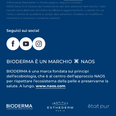
Informativa Newsletter in fondo pagina, oppure contataci.
NAOS Italia Srl è titolare del trattamento dei dati personali dell’utente. I dati
raccolti sono destinati all’inoltro di offerte e aggiornamenti. L’utente ha, tra
l’altro, il diritto di accedere ai propri dati personali, chiedere di modificarli,
cancellarli e revocare il consenso prestato.
Seguici sui social
BIODERMA È UN MARCHIO
NAOS
BIODERMA è una marca fondata sui principi
dell’ecobiologia, che è al centro dell’approccio NAOS
per rispettare l’ecosistema della pelle e preservarne la
salute. A lungo.
www.naos.com