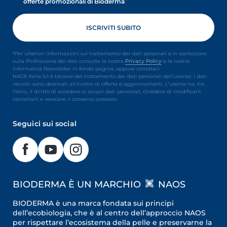
offerte promozionali di Bioderma
*Per ulteriori informazioni sul trattamento dei dati personali e in particolare
sulla Profilazione dei dati consulta la nostra
Privacy Policy
e la nostra
Informativa Newsletter in fondo pagina, oppure contataci.
NAOS Italia Srl è titolare del trattamento dei dati personali dell’utente. I dati
raccolti sono destinati all’inoltro di offerte e aggiornamenti. L’utente ha, tra
l’altro, il diritto di accedere ai propri dati personali, chiedere di modificarli,
cancellarli e revocare il consenso prestato.
Seguici sui social
BIODERMA È UN MARCHIO
NAOS
BIODERMA è una marca fondata sui principi
dell’ecobiologia, che è al centro dell’approccio NAOS
per rispettare l’ecosistema della pelle e preservarne la