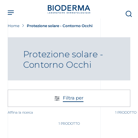
Skip
to
main
content
Home
Protezione solare - Contorno Occhi
Protezione solare -
Contorno Occhi
Filtra per
Affina la ricerca
1 PRODOTTO
1 PRODOTTO