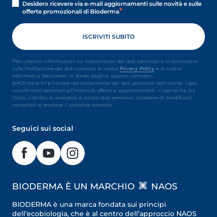
Desidero ricevere via e-mail aggiornamenti sulle novità e sulle
offerte promozionali di Bioderma
*Per ulteriori informazioni sul trattamento dei dati personali e in particolare
sulla Profilazione dei dati consulta la nostra
Privacy Policy
e la nostra
Informativa Newsletter in fondo pagina, oppure contataci.
NAOS Italia Srl è titolare del trattamento dei dati personali dell’utente. I dati
raccolti sono destinati all’inoltro di offerte e aggiornamenti. L’utente ha, tra
l’altro, il diritto di accedere ai propri dati personali, chiedere di modificarli,
cancellarli e revocare il consenso prestato.
Seguici sui social
BIODERMA È UN MARCHIO
NAOS
BIODERMA è una marca fondata sui principi
dell’ecobiologia, che è al centro dell’approccio NAOS