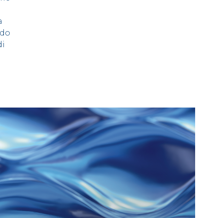
a
ndo
di