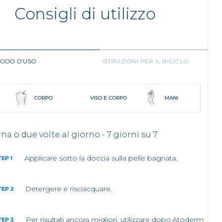
Consigli di utilizzo
ODO D'USO
ISTRUZIONI PER IL RICICLO
CORPO
VISO E CORPO
MANI
na o due volte al giorno - 7 giorni su 7
Applicare sotto la doccia sulla pelle bagnata.
TEP 1
Detergere e risciacquare.
TEP 2
Per risultati ancora migliori, utilizzare dopo Atoderm
TEP 3