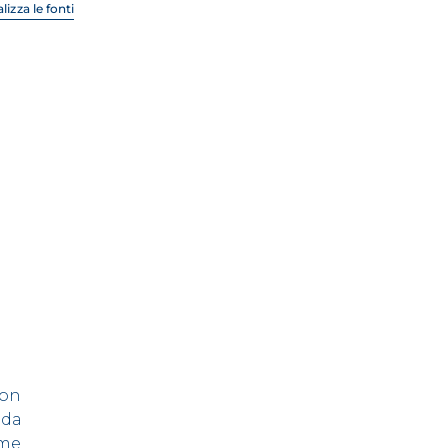
lizza le fonti
con
ida
ome