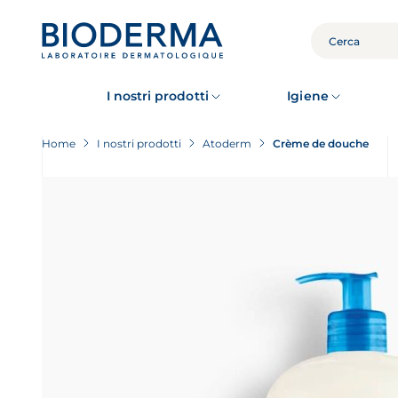
Skip
to
main
CERCA
content
I nostri prodotti
Igiene
Home
I nostri prodotti
Atoderm
Crème de douche