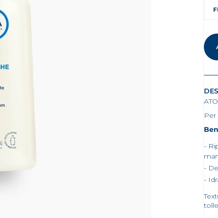
F
DES
AT
Per 
Ben
Rip
mant
De
Id
Tex
toll