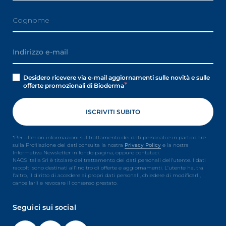
Desidero ricevere via e-mail aggiornamenti sulle novità e sulle
offerte promozionali di Bioderma
*Per ulteriori informazioni sul trattamento dei dati personali e in particolare
sulla Profilazione dei dati consulta la nostra
Privacy Policy
e la nostra
Informativa Newsletter in fondo pagina, oppure contataci.
NAOS Italia Srl è titolare del trattamento dei dati personali dell’utente. I dati
raccolti sono destinati all’inoltro di offerte e aggiornamenti. L’utente ha, tra
l’altro, il diritto di accedere ai propri dati personali, chiedere di modificarli,
cancellarli e revocare il consenso prestato.
Seguici sui social