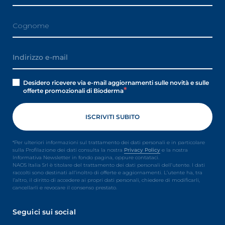
Desidero ricevere via e-mail aggiornamenti sulle novità e sulle
offerte promozionali di Bioderma
*Per ulteriori informazioni sul trattamento dei dati personali e in particolare
sulla Profilazione dei dati consulta la nostra
Privacy Policy
e la nostra
Informativa Newsletter in fondo pagina, oppure contataci.
NAOS Italia Srl è titolare del trattamento dei dati personali dell’utente. I dati
raccolti sono destinati all’inoltro di offerte e aggiornamenti. L’utente ha, tra
l’altro, il diritto di accedere ai propri dati personali, chiedere di modificarli,
cancellarli e revocare il consenso prestato.
Seguici sui social