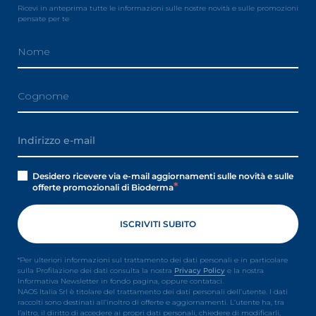
Ricevi in anteprima tutte le informazioni sulle nostre novità e sulle promozioni
pensate per te
Desidero ricevere via e-mail aggiornamenti sulle novità e sulle
offerte promozionali di Bioderma
*Per ulteriori informazioni sul trattamento dei dati personali e in particolare
sulla Profilazione dei dati consulta la nostra
Privacy Policy
e la nostra
Informativa Newsletter in fondo pagina, oppure contataci.
NAOS Italia Srl è titolare del trattamento dei dati personali dell’utente. I dati
raccolti sono destinati all’inoltro di offerte e aggiornamenti. L’utente ha, tra
l’altro, il diritto di accedere ai propri dati personali, chiedere di modificarli,