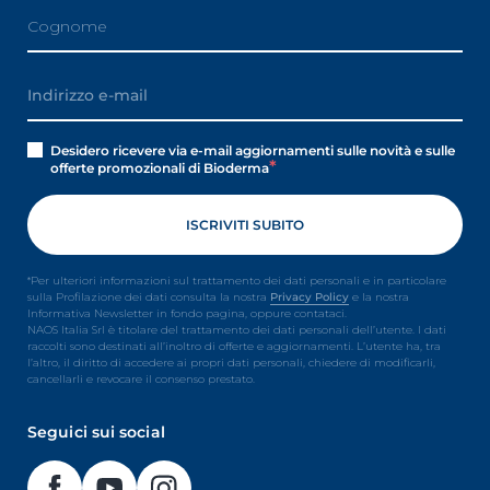
Desidero ricevere via e-mail aggiornamenti sulle novità e sulle
offerte promozionali di Bioderma
*Per ulteriori informazioni sul trattamento dei dati personali e in particolare
sulla Profilazione dei dati consulta la nostra
Privacy Policy
e la nostra
Informativa Newsletter in fondo pagina, oppure contataci.
NAOS Italia Srl è titolare del trattamento dei dati personali dell’utente. I dati
raccolti sono destinati all’inoltro di offerte e aggiornamenti. L’utente ha, tra
l’altro, il diritto di accedere ai propri dati personali, chiedere di modificarli,
cancellarli e revocare il consenso prestato.
Seguici sui social