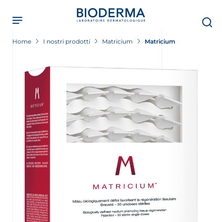
Skip
to
main
content
Home
I nostri prodotti
Matricium
Matricium