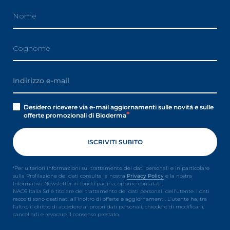
Desidero ricevere via e-mail aggiornamenti sulle novità e sulle
offerte promozionali di Bioderma
*Per ulteriori informazioni sul trattamento dei dati personali e in particolare
sulla Profilazione dei dati consulta la nostra
Privacy Policy
e la nostra
Informativa Newsletter in fondo pagina, oppure contataci.
NAOS Italia Srl è titolare del trattamento dei dati personali dell’utente. I dati
raccolti sono destinati all’inoltro di offerte e aggiornamenti. L’utente ha, tra
l’altro, il diritto di accedere ai propri dati personali, chiedere di modificarli,
cancellarli e revocare il consenso prestato.