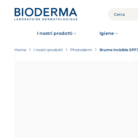
Skip
to
main
CERCA
content
I nostri prodotti
Igiene
Home
I nostri prodotti
Photoderm
Brume invisible SPF