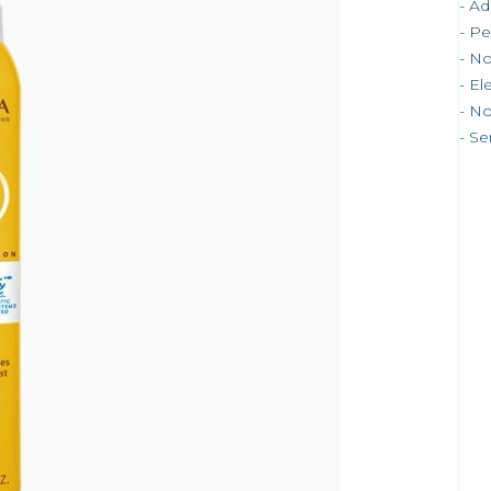
Ad
Pel
No
Ele
No
Se