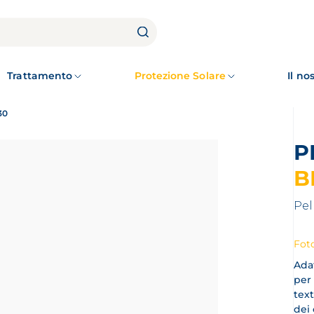
Trattamento
Protezione Solare
Il n
30
B
Pel
Foto
Adat
per 
text
dei 