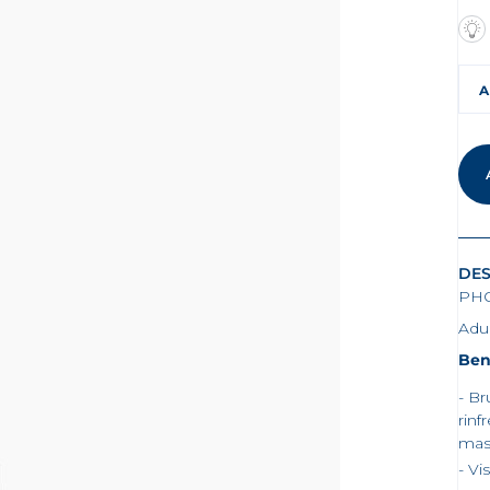
A
DES
PHO
Adul
Ben
Br
rinf
mas
Vi