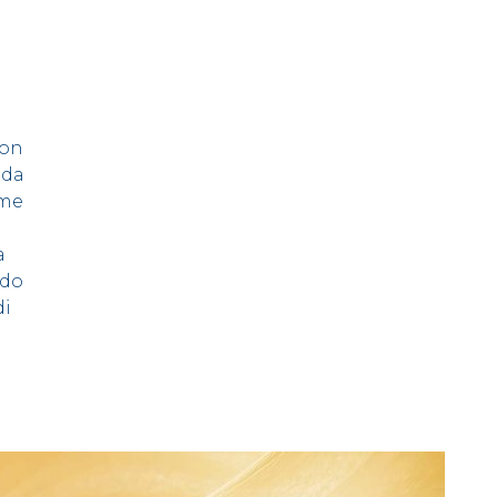
con
ida
ome
a
ndo
di