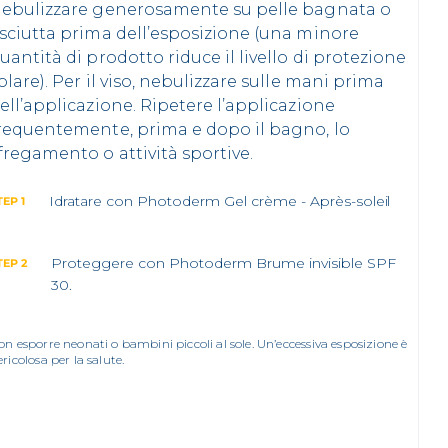
ebulizzare generosamente su pelle bagnata o
sciutta prima dell’esposizione (una minore
uantità di prodotto riduce il livello di protezione
olare). Per il viso, nebulizzare sulle mani prima
ell’applicazione. Ripetere l’applicazione
requentemente, prima e dopo il bagno, lo
fregamento o attività sportive.
Idratare con Photoderm Gel crème - Après-soleil
TEP 1
Proteggere con Photoderm Brume invisible SPF
TEP 2
30.
on esporre neonati o bambini piccoli al sole. Un’eccessiva esposizione è
ricolosa per la salute.