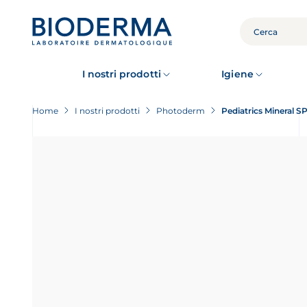
Skip
to
main
CERCA
content
I nostri prodotti
Igiene
Home
I nostri prodotti
Photoderm
Pediatrics Mineral S