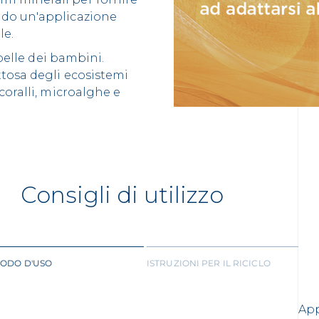
ndo un'applicazione
le.
 pelle dei bambini.
ttosa degli ecosistemi
coralli, microalghe e
Consigli di utilizzo
ODO D'USO
ISTRUZIONI PER IL RICICLO
App