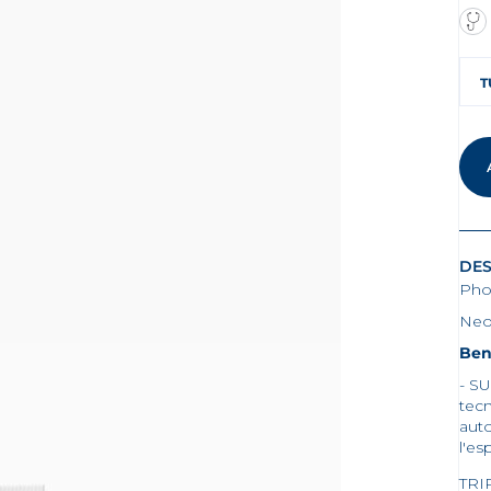
T
DES
Pho
Neo
Ben
- S
tecn
auto
l'es
TRI