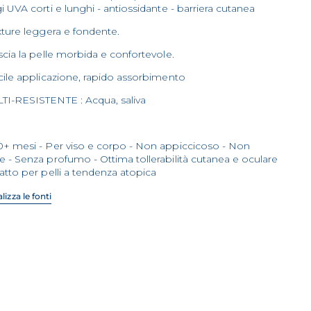
i UVA corti e lunghi - antiossidante - barriera cutanea
xture leggera e fondente.
scia la pelle morbida e confortevole.
cile applicazione, rapido assorbimento
TI-RESISTENTE : Acqua, saliva
0+ mesi - Per viso e corpo - Non appiccicoso - Non
 - Senza profumo - Ottima tollerabilità cutanea e oculare
atto per pelli a tendenza atopica
lizza le fonti