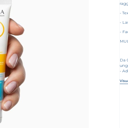
ragg
- Te
- La
- Fa
MUL
Da 
unge
- Ad
Visua