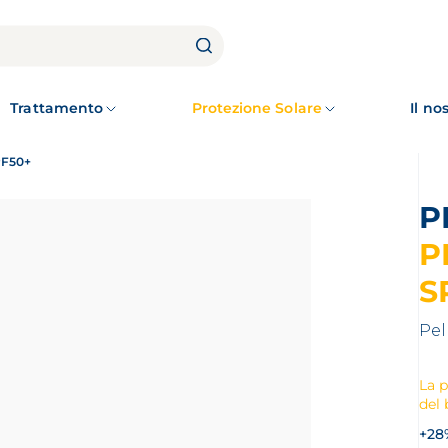
Trattamento
Protezione Solare
Il n
PF50+
P
S
Pel
La p
del
+28