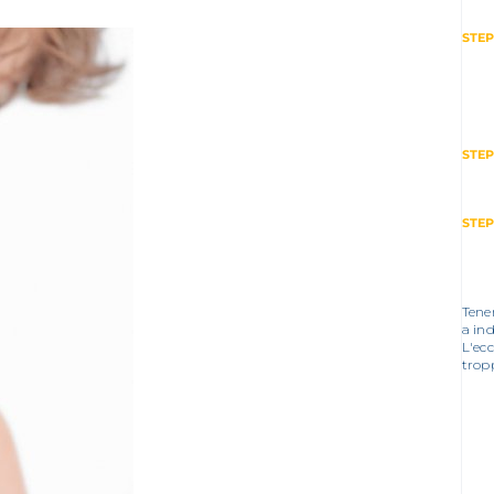
STEP
STEP
STEP
Tener
a ind
L'ec
tropp