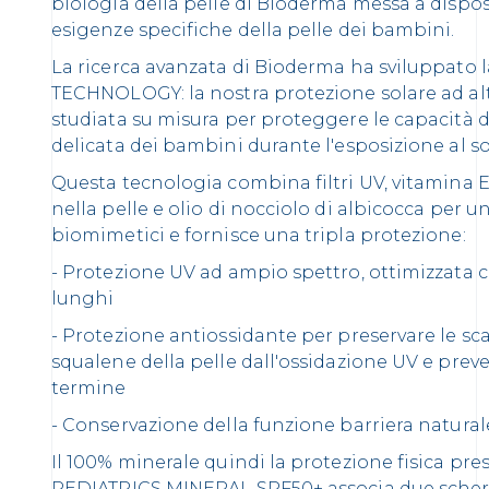
biologia della pelle di Bioderma messa a dispos
esigenze specifiche della pelle dei bambini.
La ricerca avanzata di Bioderma ha sviluppato
TECHNOLOGY: la nostra protezione solare ad alt
studiata su misura per proteggere le capacità di
delicata dei bambini durante l'esposizione al so
Questa tecnologia combina filtri UV, vitamina
nella pelle e olio di nocciolo di albicocca per u
biomimetici e fornisce una tripla protezione:
- Protezione UV ad ampio spettro, ottimizzata c
lunghi
- Protezione antiossidante per preservare le scar
squalene della pelle dall'ossidazione UV e prev
termine
- Conservazione della funzione barriera naturale
Il 100% minerale quindi la protezione fisica p
PEDIATRICS MINERAL SPF50+ associa due scherm