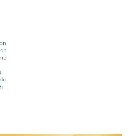
con
ida
ome
a
ndo
di