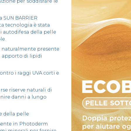
izione per soddisfare le
 la SUN BARRIER
a tecnologia è stata
 autodifesa della pelle
le.
 E naturalmente presente
n apporto di lipidi
ontro i raggi UVA corti e
se riserve naturali di
enire danni a lungo
 della pelle
resente in Photoderm
i minerali per fornire