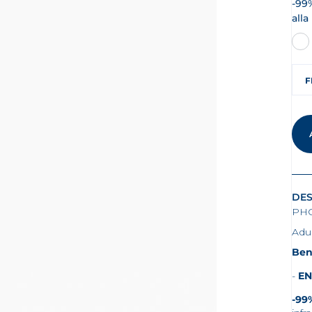
-99%
alla
F
DES
PHO
Adul
Ben
EN
-99