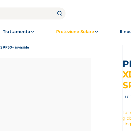
Trattamento
Protezione Solare
Il n
 SPF50+ invisible
X
S
Tutt
La t
glob
l'in