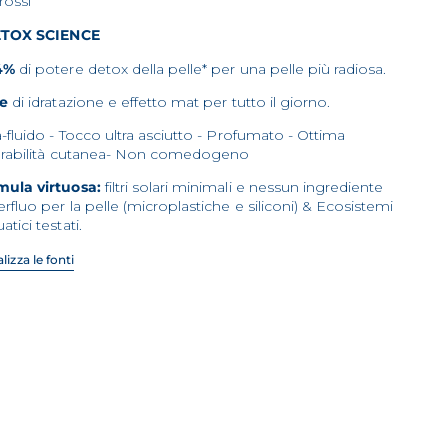
arossi
TOX SCIENCE
4%
di potere detox della pelle* per una pelle più radiosa.
re
di idratazione e effetto mat per tutto il giorno.
a-fluido - Tocco ultra asciutto - Profumato - Ottima
lerabilità cutanea- Non comedogeno
mula virtuosa:
filtri solari minimali e nessun ingrediente
rfluo per la pelle (microplastiche e siliconi) & Ecosistemi
atici testati.
lizza le fonti