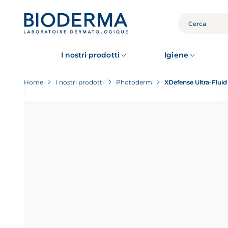
Skip
to
main
CERCA
content
I nostri prodotti
Igiene
Home
I nostri prodotti
Photoderm
XDefense Ultra-Fluid