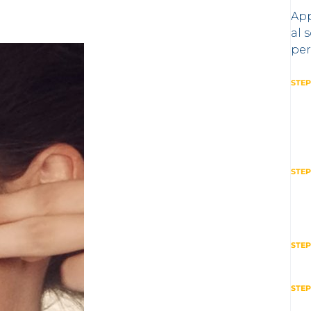
App
al 
per
STEP
STEP
STEP
STEP