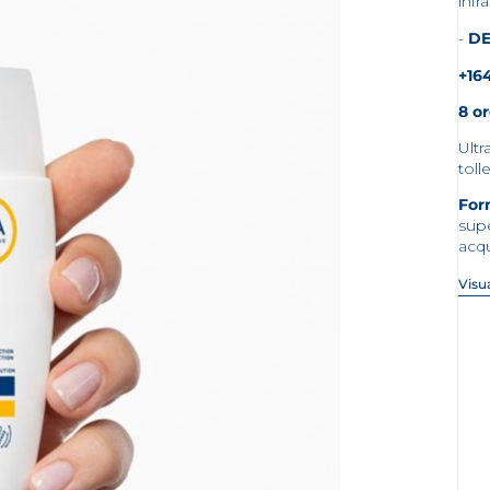
infr
DE
+16
8 o
Ultr
tol
For
supe
acqu
Visua