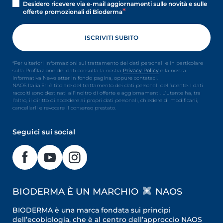
Desidero ricevere via e-mail aggiornamenti sulle novità e sulle
offerte promozionali di Bioderma
*Per ulteriori informazioni sul trattamento dei dati personali e in particolare
sulla Profilazione dei dati consulta la nostra
Privacy Policy
e la nostra
Informativa Newsletter in fondo pagina, oppure contataci.
NAOS Italia Srl è titolare del trattamento dei dati personali dell’utente. I dati
raccolti sono destinati all’inoltro di offerte e aggiornamenti. L’utente ha, tra
l’altro, il diritto di accedere ai propri dati personali, chiedere di modificarli,
cancellarli e revocare il consenso prestato.
Seguici sui social
BIODERMA È UN MARCHIO
NAOS
BIODERMA è una marca fondata sui principi
dell’ecobiologia, che è al centro dell’approccio NAOS