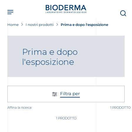
Skip
to
main
content
Home
I nostri prodotti
Prima e dopo l'esposizione
Prima e dopo
l'esposizione
Filtra per
Affina la ricerca
1 PRODOTTO
1 PRODOTTO