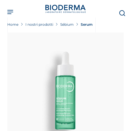
Skip
to
main
content
Home
I nostri prodotti
Sébium
Serum