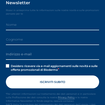
Newsletter
Ricevi in anteprima tutte le informazioni sulle nostre novità e sulle promozioni
pensate per te
Desidero ricevere via e-mail aggiornamenti sulle novità e sulle
offerte promozionali di Bioderma
*Per ulteriori informazioni sul trattamento dei dati personali e in particolare
sulla Profilazione dei dati consulta la nostra
Privacy Policy
e la nostra
Informativa Newsletter in fondo pagina, oppure contataci.
NAOS Italia Srl è titolare del trattamento dei dati personali dell’utente. I dati