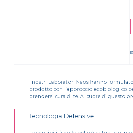
S
I nostri Laboratori Naos hanno formulat
prodotto con l’approccio ecobiologico p
prendersi cura di te. Al cuore di questo p
Tecnologia Defensive
La sensibilità della pelle è naturale o ind