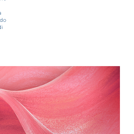
a
ndo
di