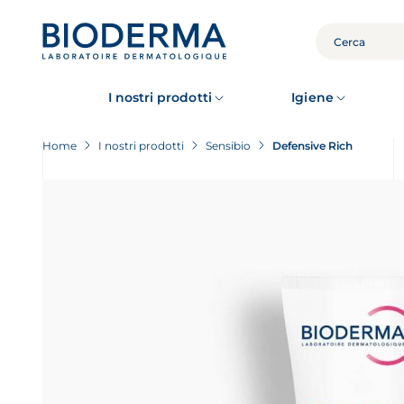
Skip
to
main
CERCA
content
I nostri prodotti
Igiene
Home
I nostri prodotti
Sensibio
Defensive Rich