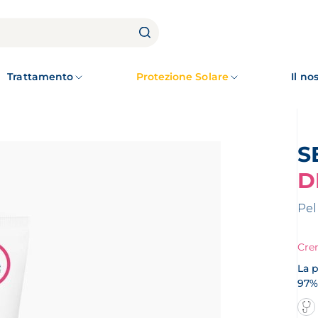
Trattamento
Protezione Solare
Il n
D
Pel
Crem
La p
97