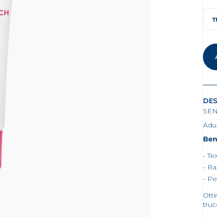
T
DES
SEN
Adul
Ben
Te
Ra
Pe
Otti
tru