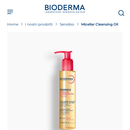
Skip
to
main
content
Home
I nostri prodotti
Sensibio
Micellar Cleansing Oil