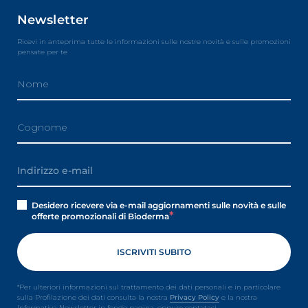
Newsletter
Ricevi in anteprima tutte le informazioni sulle nostre novità e sulle promozioni
pensate per te
Desidero ricevere via e-mail aggiornamenti sulle novità e sulle
offerte promozionali di Bioderma
*Per ulteriori informazioni sul trattamento dei dati personali e in particolare
sulla Profilazione dei dati consulta la nostra
Privacy Policy
e la nostra
Informativa Newsletter in fondo pagina, oppure contataci.