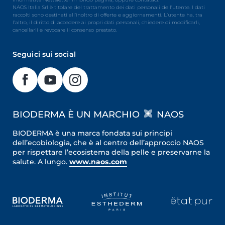
NAOS Italia Srl è titolare del trattamento dei dati personali dell’utente. I dati
raccolti sono destinati all’inoltro di offerte e aggiornamenti. L’utente ha, tra
l’altro, il diritto di accedere ai propri dati personali, chiedere di modificarli,
cancellarli e revocare il consenso prestato.
Seguici sui social
BIODERMA È UN MARCHIO
NAOS
BIODERMA è una marca fondata sui principi
dell’ecobiologia, che è al centro dell’approccio NAOS
per rispettare l’ecosistema della pelle e preservarne la
salute. A lungo.
www.naos.com