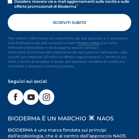
Desidero ricevere via e-mail aggiornamenti sulle novità e sulle
offerte promozionali di Bioderma
*Per ulteriori informazioni sul trattamento dei dati personali e in particolare
sulla Profilazione dei dati consulta la nostra
Privacy Policy
e la nostra
Informativa Newsletter in fondo pagina, oppure contataci.
NAOS Italia Srl è titolare del trattamento dei dati personali dell’utente. I dati
raccolti sono destinati all’inoltro di offerte e aggiornamenti. L’utente ha, tra
l’altro, il diritto di accedere ai propri dati personali, chiedere di modificarli,
cancellarli e revocare il consenso prestato.
Seguici sui social
BIODERMA È UN MARCHIO
NAOS
BIODERMA è una marca fondata sui principi
dell’ecobiologia, che è al centro dell’approccio NAOS