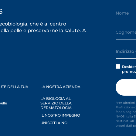
S
cobiologia, che è al centro
lla pelle e preservarne la salute. A
Desider
promoz
UTE DELLA TUA
LA NOSTRA AZIENDA
LA BIOLOGIA AL
pelle
SERVIZIO DELLA
*Per ulterior
DERMATOLOGIA
Profilazione 
fondo pagina
IL NOSTRO IMPEGNO
NAOS Italia S
destinati all’
UNISCITI A NOI
propri dati p