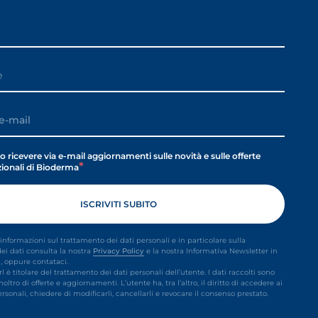
o ricevere via e-mail aggiornamenti sulle novità e sulle offerte
ionali di Bioderma
i informazioni sul trattamento dei dati personali e in particolare sulla
dei dati consulta la nostra
Privacy Policy
e la nostra Informativa Newsletter in
, oppure contataci.
rl è titolare del trattamento dei dati personali dell’utente. I dati raccolti sono
inoltro di offerte e aggiornamenti. L’utente ha, tra l’altro, il diritto di accedere ai
ersonali, chiedere di modificarli, cancellarli e revocare il consenso prestato.