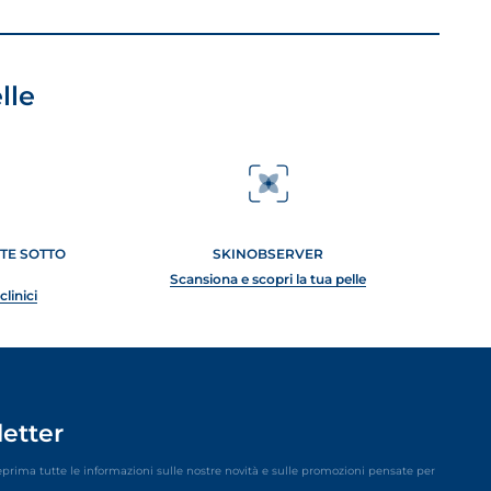
lle
ATE SOTTO
SKINOBSERVER
Scansiona e scopri la tua pelle
clinici
etter
eprima tutte le informazioni sulle nostre novità e sulle promozioni pensate per