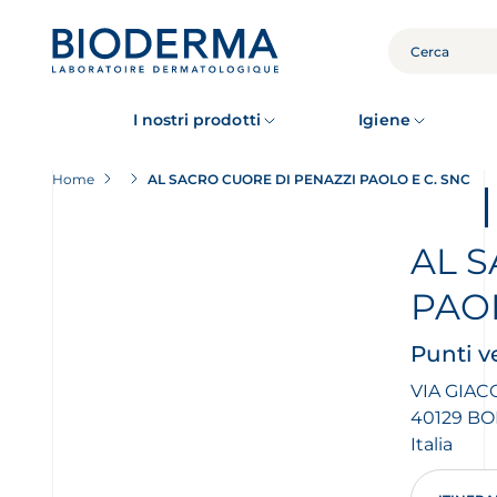
Skip
to
main
CERCA
content
I nostri prodotti
Igiene
Home
AL SACRO CUORE DI PENAZZI PAOLO E C. SNC
AL S
PAOL
Punti 
VIA GIAC
40129
BO
Italia