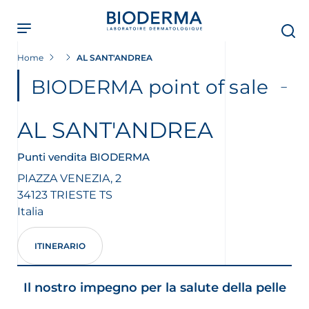
Skip
to
main
content
Home
AL SANT'ANDREA
BIODERMA point of sale
AL SANT'ANDREA
Punti vendita BIODERMA
PIAZZA VENEZIA, 2
34123
TRIESTE
TS
Italia
ITINERARIO
Il nostro impegno per la salute della pelle