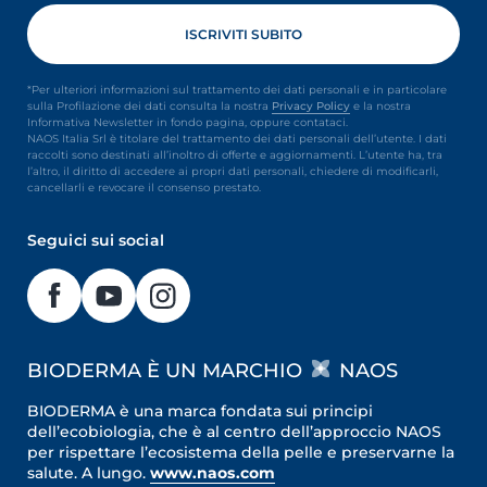
*Per ulteriori informazioni sul trattamento dei dati personali e in particolare
sulla Profilazione dei dati consulta la nostra
Privacy Policy
e la nostra
Informativa Newsletter in fondo pagina, oppure contataci.
NAOS Italia Srl è titolare del trattamento dei dati personali dell’utente. I dati
raccolti sono destinati all’inoltro di offerte e aggiornamenti. L’utente ha, tra
l’altro, il diritto di accedere ai propri dati personali, chiedere di modificarli,
cancellarli e revocare il consenso prestato.
Seguici sui social
BIODERMA È UN MARCHIO
NAOS
BIODERMA è una marca fondata sui principi
dell’ecobiologia, che è al centro dell’approccio NAOS
per rispettare l’ecosistema della pelle e preservarne la
salute. A lungo.
www.naos.com