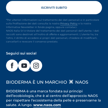
*Per ulteriori informazioni sul trattamento dei dati personali e in particolare
sulla Profilazione dei dati consulta la nostra
Privacy Policy
e la nostra
Informativa Newsletter in fondo pagina, oppure contataci.
NAOS Italia Srl è titolare del trattamento dei dati personali dell’utente. I dati
raccolti sono destinati all’inoltro di offerte e aggiornamenti. L’utente ha, tra
l’altro, il diritto di accedere ai propri dati personali, chiedere di modificarli,
cancellarli e revocare il consenso prestato.
Seguici sui social
BIODERMA È UN MARCHIO
NAOS
BIODERMA è una marca fondata sui principi
dell’ecobiologia, che è al centro dell’approccio NAOS
per rispettare l’ecosistema della pelle e preservarne la
salute. A lungo.
www.naos.com