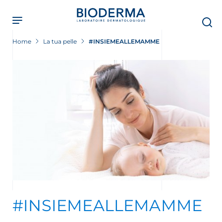
Skip
to
main
content
Home
La tua pelle
#INSIEMEALLEMAMME
#INSIEMEALLEMAMME