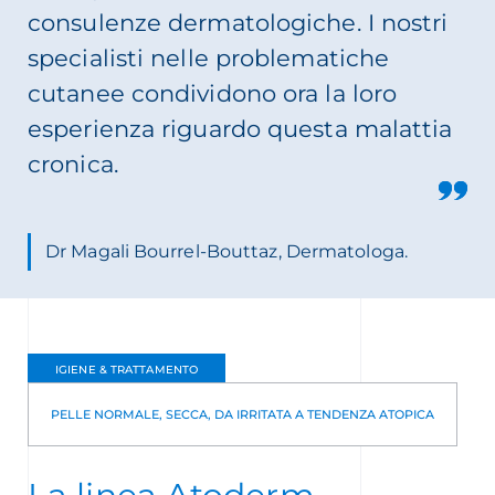
consulenze dermatologiche. I nostri
dermatite atopica nel corso della propria vita
specialisti nelle problematiche
cutanee condividono ora la loro
esperienza riguardo questa malattia
cronica.
Dr Magali Bourrel-Bouttaz, Dermatologa.
IGIENE & TRATTAMENTO
PELLE NORMALE, SECCA, DA IRRITATA A TENDENZA ATOPICA