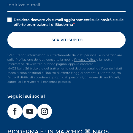
Desidero ricevere via e-mail aggiornamenti sulle novità e sulle
offerte promozionali di Bioderma
*Per ulteriori informazioni sul trattamento dei dati personali e in particolare
sulla Profilazione dei dati consulta la nostra
Privacy Policy
e la nostra
Informativa Newsletter in fondo pagina, oppure contataci.
NAOS Italia Srl è titolare del trattamento dei dati personali dell’utente. I dati
raccolti sono destinati all’inoltro di offerte e aggiornamenti. L’utente ha, tra
l’altro, il diritto di accedere ai propri dati personali, chiedere di modificarli,
cancellarli e revocare il consenso prestato.
Seguici sui social
BIODERMA È UN MARCHIO
NAOS