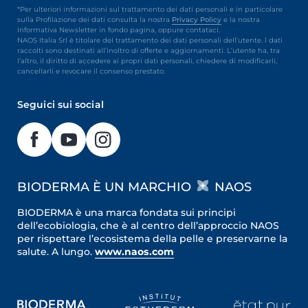
*Per ulteriori informazioni sul trattamento dei dati personali e in particolare
sulla Profilazione dei dati consulta la nostra
Privacy Policy
e la nostra
Informativa Newsletter in fondo pagina, oppure contataci.
NAOS Italia Srl è titolare del trattamento dei dati personali dell’utente. I dati
raccolti sono destinati all’inoltro di offerte e aggiornamenti. L’utente ha, tra
l’altro, il diritto di accedere ai propri dati personali, chiedere di modificarli,
cancellarli e revocare il consenso prestato.
Seguici sui social
BIODERMA È UN MARCHIO
NAOS
BIODERMA è una marca fondata sui principi
dell’ecobiologia, che è al centro dell’approccio NAOS
per rispettare l’ecosistema della pelle e preservarne la
salute. A lungo.
www.naos.com