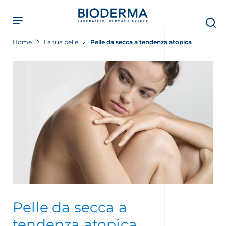
Skip
to
main
content
Home
La tua pelle
Pelle da secca a tendenza atopica
Pelle da secca a
tendenza atopica