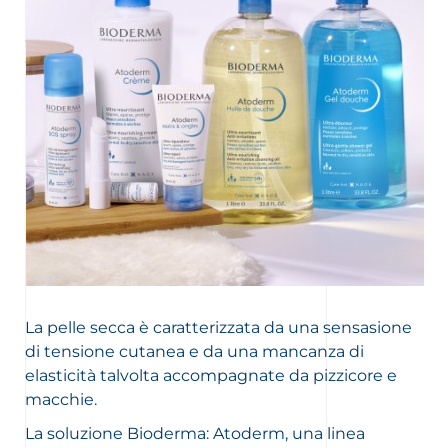
l’insorgere di irritazioni cutanee. È pertanto cruciale
adottare una routine di idratazione utile a ristabilire e
alleviare la pelle.
Dermatologa
Dottoressa Magali Bourrel-Bouttaz
,
La pelle secca è caratterizzata da una sensasione
di tensione cutanea e da una mancanza di
elasticità talvolta accompagnate da pizzicore e
macchie.
La soluzione Bioderma: Atoderm, una linea