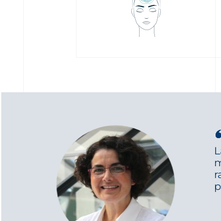
L
m
r
p