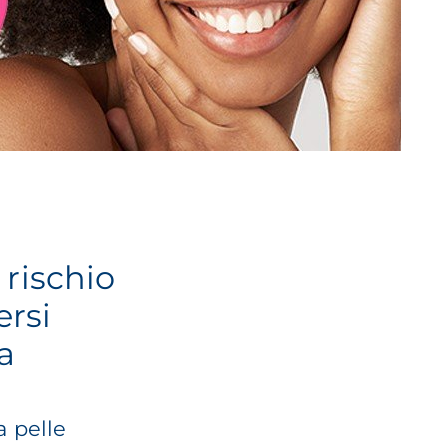
 rischio
ersi
a
a pelle