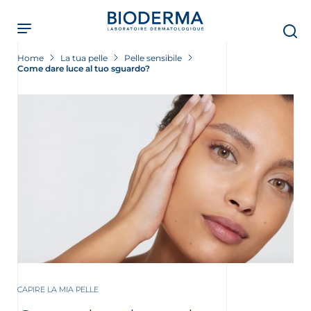
Skip
to
main
content
Home
La tua pelle
Pelle sensibile
Come dare luce al tuo sguardo?
CAPIRE LA MIA PELLE