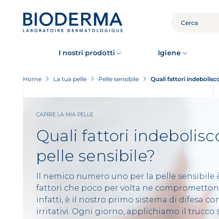
Skip
to
main
CERCA
content
I nostri prodotti
Igiene
Home
La tua pelle
Pelle sensibile
Quali fattori indebolisco
CAPIRE LA MIA PELLE
Quali fattori indebolisc
pelle sensibile?
Il nemico numero uno per la pelle sensibile è
fattori che poco per volta ne compromettono l
infatti, è il nostro primo sistema di difesa c
irritativi. Ogni giorno, applichiamo il trucco s