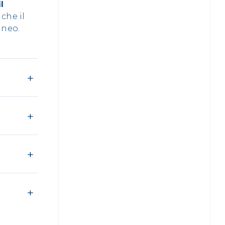
l
che il
aneo.