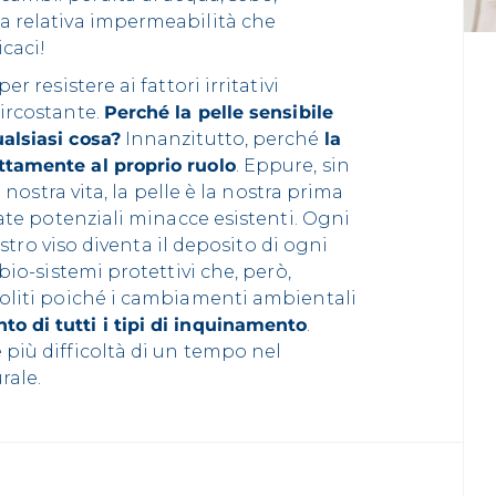
a relativa impermeabilità che
icaci!
r resistere ai fattori irritativi
ircostante.
Perché la pelle sensibile
alsiasi cosa?
Innanzitutto, perché
la
ttamente al proprio ruolo
. Eppure, sin
a nostra vita, la pelle è la nostra prima
iate potenziali minacce esistenti. Ogni
nostro viso diventa il deposito di ogni
bio-sistemi protettivi che, però,
boliti poiché i cambiamenti ambientali
o di tutti i tipi di inquinamento
.
più difficoltà di un tempo nel
rale.