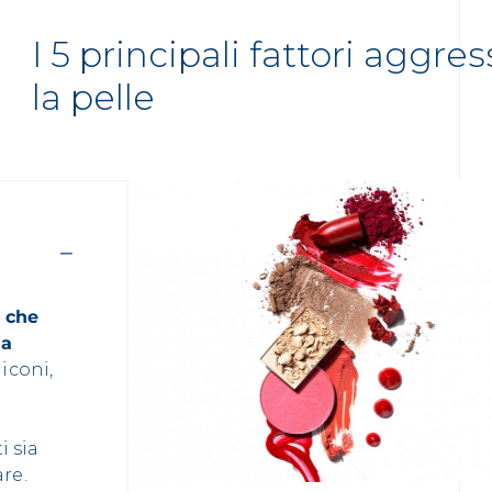
I 5 principali fattori aggres
la pelle
i che
la
iconi,
i
i sia
are.