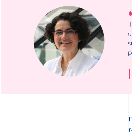
I
c
s
p
p
p