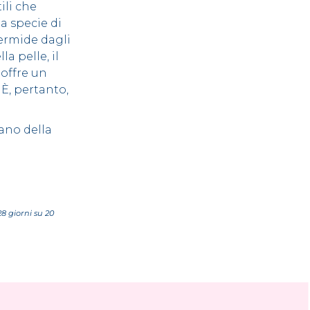
ili che
a specie di
dermide dagli
la pelle, il
offre un
 È, pertanto,
iano della
8 giorni su 20