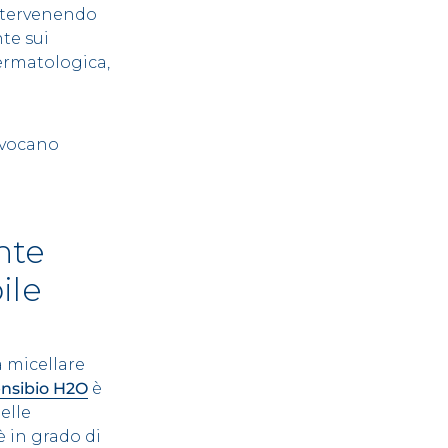
intervenendo
te sui
dermatologica,
vocano
nte
ile
 micellare
nsibio H2O
è
elle
è in grado di