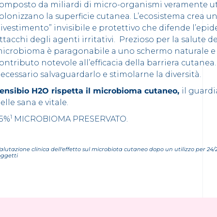
omposto da miliardi di micro-organismi veramente ut
olonizzano la superficie cutanea. L’ecosistema crea un
rivestimento” invisibile e protettivo che difende l’epi
ttacchi degli agenti irritativi. Prezioso per la salute del
icrobioma è paragonabile a uno schermo naturale e 
ontributo notevole all’efficacia della barriera cutanea.
ecessario salvaguardarlo e stimolarne la diversità.
ensibio H2O rispetta il microbioma cutaneo,
il guard
elle sana e vitale.
1
5%
MICROBIOMA PRESERVATO.
alutazione clinica dell'effetto sul microbiota cutaneo dopo un utilizzo per 24/2
oggetti