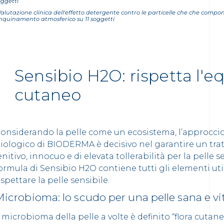
oggetti
alutazione clinica dell'effetto detergente contro le particelle che che comp
'inquinamento atmosferico su 11 soggetti
Sensibio H2O: rispetta l'eq
cutaneo
onsiderando la pelle come un ecosistema, l’approccio
iologico di BIODERMA è decisivo nel garantire un tr
enitivo, innocuo e di elevata tollerabilità per la pelle s
ormula di Sensibio H2O contiene tutti gli elementi uti
ispettare la pelle sensibile.
icrobioma: lo scudo per una pelle sana e vi
l microbioma della pelle a volte è definito “flora cutane