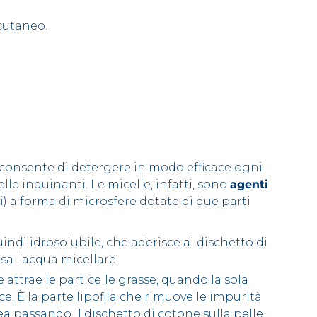
cutaneo.
 consente di detergere in modo efficace ogni
elle inquinanti. Le micelle, infatti, sono
agenti
vi) a forma di microsfere dotate di due parti
uindi idrosolubile, che aderisce al dischetto di
sa l’acqua micellare.
 attrae le particelle grasse, quando la sola
ace. È la parte
lipofila
che rimuove le impurità
ea passando il dischetto di cotone sulla pelle.