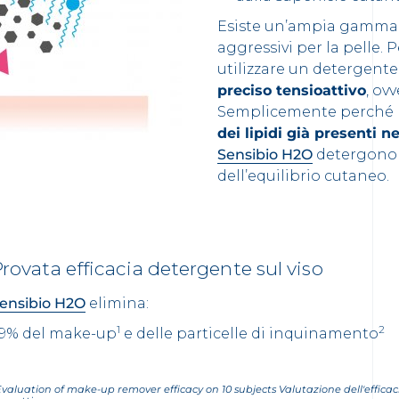
Esiste un’ampia gamma di
aggressivi per la pelle. 
utilizzare un detergente
preciso tensioattivo
, ov
Semplicemente perché 
dei lipidi già presenti ne
Sensibio H2O
detergono 
dell’equilibrio cutaneo.
rovata efficacia detergente sul viso
ensibio H2O
elimina:
1
2
9% del make-up
e delle particelle di inquinamento
valuation of make-up remover efficacy on 10 subjects Valutazione dell'efficac