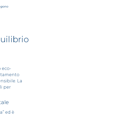
ongono
uilibrio
 eco-
attamento
ensibile. La
li per
tale
a” ed è