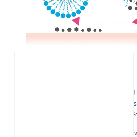
P
S
9
1
E