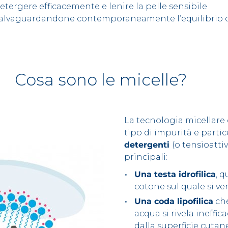
etergere efficacemente e l
enire
la pelle sensibile
alvaguardandone contemporaneamente l’equilibrio 
Cosa sono le micelle?
La tecnologia micellare
tipo di impurità e partic
detergenti
(o tensioatti
principali:
Una testa idrofilica
, q
cotone sul quale si ver
Una coda lipofilica
che
acqua si rivela ineffic
dalla superficie cutan