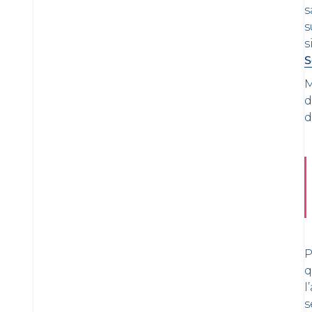
s
s
s
S
M
d
d
P
q
l
s