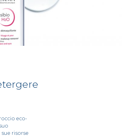
etergere
occio eco-
 suo
 sue risorse