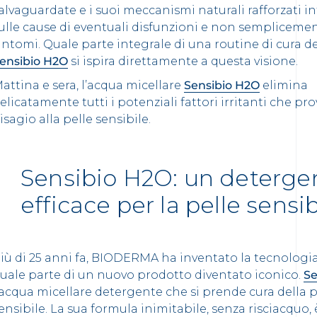
alvaguardate e i suoi meccanismi naturali rafforzati 
ulle cause di eventuali disfunzioni e non semplicemen
intomi. Quale parte integrale di una routine di cura 
ensibio H2O
si ispira direttamente a questa visione.
attina e sera, l’acqua micellare
Sensibio H2O
elimina
elicatamente tutti i potenziali fattori
irritanti
che pro
isagio alla pelle sensibile.
Sensibio H2O: un deterge
efficace per la pelle sensib
iù di 25 anni fa, BIODERMA ha inventato la tecnologia
uale parte di un nuovo prodotto diventato iconico.
Se
’acqua micellare detergente che si prende cura della p
ensibile. La sua formula inimitabile, senza risciacquo, 