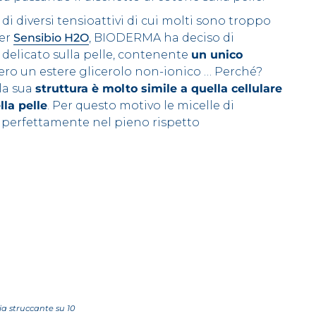
 diversi tensioattivi di cui molti sono troppo
Per
Sensibio H2O
, BIODERMA ha deciso di
 delicato sulla pelle, contenente
un unico
vero un estere glicerolo non-ionico … Perché?
la sua
struttura è molto simile a quella cellulare
lla pelle
. Per questo motivo le micelle di
perfettamente nel pieno rispetto
ia struccante su 10