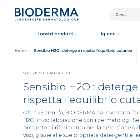
Skip
to
main
CERCA
content
I nostri prodotti
Igiene
Home
Sensibio H2O : deterge e rispetta l'equilibrio cutaneo
SOLUZIONI E TRATTAMENTI
Sensibio H2O : deterge
rispetta l'equilibrio cu
Oltre 25 anni fa, BIODERMA ha inventato l’ac
H2O, in collaborazione con i dermatologi. Se
prodotto di riferimento per la detersione del
viso, grazie alle sue proprietà detergenti e len