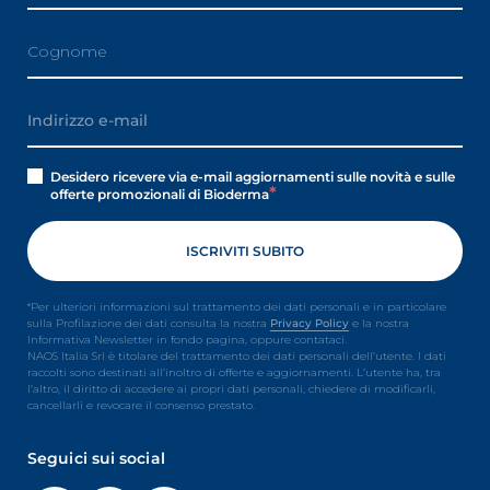
Desidero ricevere via e-mail aggiornamenti sulle novità e sulle
offerte promozionali di Bioderma
*Per ulteriori informazioni sul trattamento dei dati personali e in particolare
sulla Profilazione dei dati consulta la nostra
Privacy Policy
e la nostra
Informativa Newsletter in fondo pagina, oppure contataci.
NAOS Italia Srl è titolare del trattamento dei dati personali dell’utente. I dati
raccolti sono destinati all’inoltro di offerte e aggiornamenti. L’utente ha, tra
l’altro, il diritto di accedere ai propri dati personali, chiedere di modificarli,
cancellarli e revocare il consenso prestato.
Seguici sui social