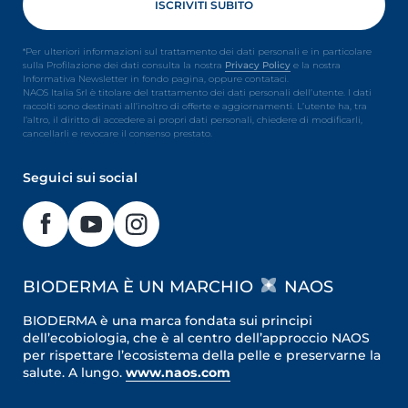
*Per ulteriori informazioni sul trattamento dei dati personali e in particolare
sulla Profilazione dei dati consulta la nostra
Privacy Policy
e la nostra
Informativa Newsletter in fondo pagina, oppure contataci.
NAOS Italia Srl è titolare del trattamento dei dati personali dell’utente. I dati
raccolti sono destinati all’inoltro di offerte e aggiornamenti. L’utente ha, tra
l’altro, il diritto di accedere ai propri dati personali, chiedere di modificarli,
cancellarli e revocare il consenso prestato.
Seguici sui social
BIODERMA È UN MARCHIO
NAOS
BIODERMA è una marca fondata sui principi
dell’ecobiologia, che è al centro dell’approccio NAOS
per rispettare l’ecosistema della pelle e preservarne la
salute. A lungo.
www.naos.com