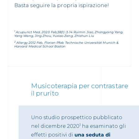
Basta seguire la propria ispirazione!
1
Acupunct Med. 2020 Feb;38(1) :3-14 Ruimin Jiao, Zhongyang Yang,
Yang Wang, Jing Zhou, Yuxiao Zeng, Zhishun Liu
2
Allergy 2012 Feb, Florian Pfab Technische Universität Munich &
Harvard Medical School Boston
Musicoterapia per contrastare
il prurito
Uno studio prospettico pubblicato
1
nel dicembre 2020
ha esaminato gli
effetti positivi di
una seduta di