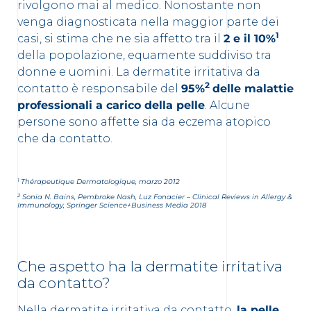
rivolgono mai al medico. Nonostante non
venga diagnosticata nella maggior parte dei
1
casi, si stima che ne sia affetto tra il
2 e il 10%
della popolazione, equamente suddiviso tra
donne e uomini. La dermatite irritativa da
2
contatto è responsabile del
95%
delle malattie
professionali a carico della pelle
. Alcune
persone sono affette sia da eczema atopico
che da contatto.
1
Thérapeutique Dermatologique, marzo 2012
2
Sonia N. Bains, Pembroke Nash, Luz Fonacier – Clinical Reviews in Allergy &
Immunology, Springer Science+Business Media 2018
Che aspetto ha la dermatite irritativa
da contatto?
Nella dermatite irritativa da contatto,
la pelle