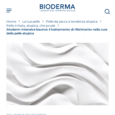
Skip
to
main
content
Home
La tua pelle
Pelle da secca a tendenza atopica
Pelle irritata, atopica, che prude
Atoderm Intensive baume: il trattamento di riferimento nella cura
della pelle atopica