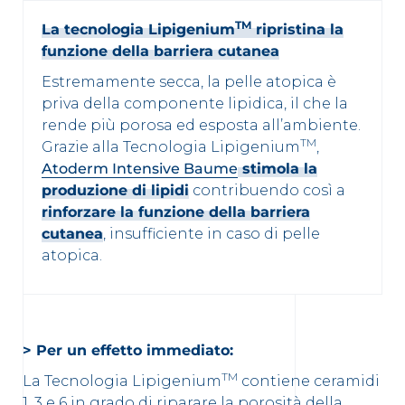
TM
La tecnologia Lipigenium
ripristina la
funzione della barriera cutanea
Estremamente secca, la pelle atopica è
priva della componente lipidica, il che la
rende più porosa ed esposta all’ambiente.
TM
Grazie alla Tecnologia Lipigenium
,
Atoderm Intensive Baume
stimola la
produzione di lipidi
contribuendo così a
rinforzare la funzione della barriera
cutanea
, insufficiente in caso di pelle
atopica.
>
Per un effetto immediato:
TM
La Tecnologia Lipigenium
contiene ceramidi
1, 3 e 6 in grado di riparare la porosità della