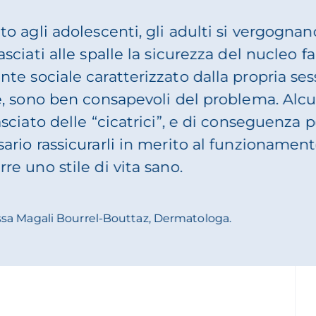
a pelle atopica può manifestarsi a qualsias
utanea è presente fin dall’infanzia, ma esi
el caso dell’eczema atopico sono coinvolti
attore scatenante.
Dott.ssa Magali Bourrel-Bouttaz, Dermatologa.