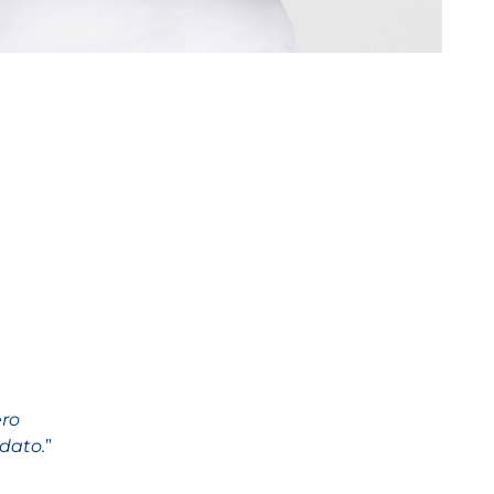
ero
dato.
”