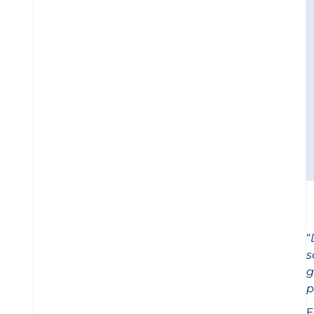
“
s
g
p
E