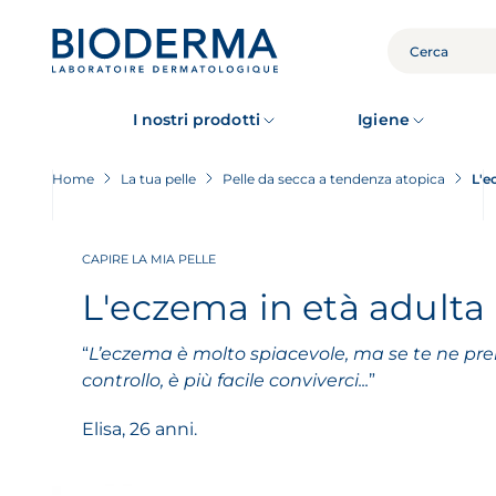
Skip
to
main
CERCA
content
I nostri prodotti
Igiene
Home
La tua pelle
Pelle da secca a tendenza atopica
L'e
CAPIRE LA MIA PELLE
L'eczema in età adulta
“
L’eczema è molto spiacevole, ma se te ne prend
controllo, è più facile conviverci...
”
Elisa, 26 anni.