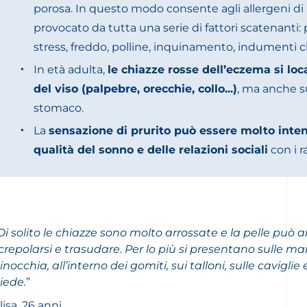
porosa. In questo modo consente agli allergeni d
provocato da tutta una serie di fattori scatenanti:
stress, freddo, polline, inquinamento, indumenti ch
In età adulta,
le chiazze rosse dell’eczema si lo
del viso (palpebre, orecchie, collo...)
, ma anche su
stomaco.
La
sensazione di prurito può essere molto inte
qualità del sonno e delle relazioni sociali
con i ra
Di solito le chiazze sono molto arrossate e la pelle può 
crepolarsi e trasudare. Per lo più si presentano sulle man
inocchia, all’interno dei gomiti, sui talloni, sulle caviglie 
iede.
”
lisa, 26 anni.