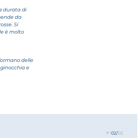
a durata di
ipende da
osse. Si
le è molto
 formano delle
e ginocchia e
02
/
02