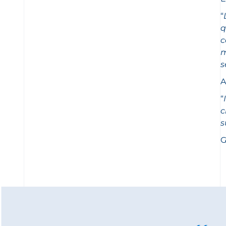
“
q
c
m
s
A
“
c
s
G