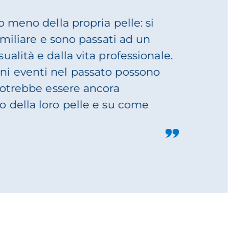
i età. In genere, questa anomalia
ste un’enorme varietà nell’epigenetica.
 circa 100 geni. Molto dipende dal