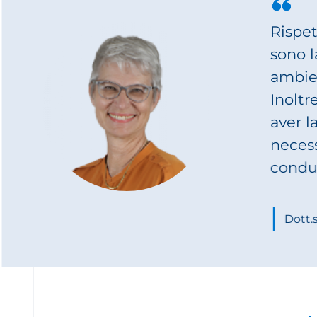
L
c
N
f