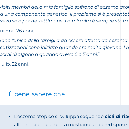
Molti membri della mia famiglia soffrono di eczema ato
a una componente genetica. Il problema si è present
vevo solo poche settimane. La mia vita è sempre stata 
rianna, 26 anni.
Sono l’unico della famiglia ad essere affetto da eczema 
cutizzazioni sono iniziate quando ero molto giovane. I m
icordi risalgono a quando avevo 6 o 7 anni.
”
iulio, 22 anni.
È bene sapere che
L’eczema atopico si sviluppa seguendo
cicli di r
affette da pelle atopica mostrano una predisposizi